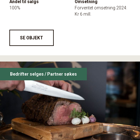
Andel til salgs
Omsetning
100%
Forventet omsetning 2024:
Kr 6 mill.
SE OBJEKT
Bedrifter selges / Partner søkes