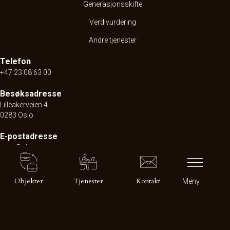
Generasjonsskifte
Verdivurdering
Andre tjenester
Telefon
+47 23 08 63 00
Besøksadresse
Lilleakerveien 4
0283 Oslo
E-postadresse
post@nbm.no
Postadresse
Postboks 565 Skøyen
Objekter
Tjenester
Kontakt
Meny
0214 Oslo