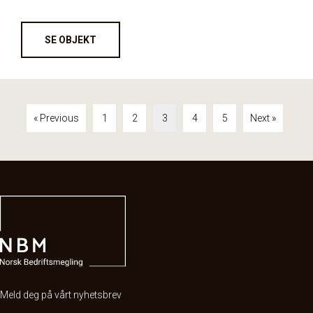
SE OBJEKT
« Previous
1
2
3
4
5
Next »
Meld deg på vårt nyhetsbrev