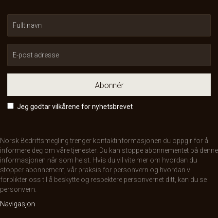
Abonnér
Jeg godtar vilkårene for nyhetsbrevet
Norsk Bedriftsmegling trenger kontaktinformasjonen du oppgir for å
informere deg om våre tjenester. Du kan stoppe abonnementet på denne
informasjonen når som helst. Hvis du vil vite mer om hvordan du
stopper abonnement, vår praksis for personvern og hvordan vi
forplikter oss til å beskytte og respektere personvernet ditt, kan du se
personvern
.
Navigasjon