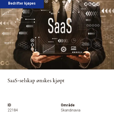
Bedrifter kjøpes
SaaS-selskap ønskes kjøpt
ID
Område
22184
Skandinavia