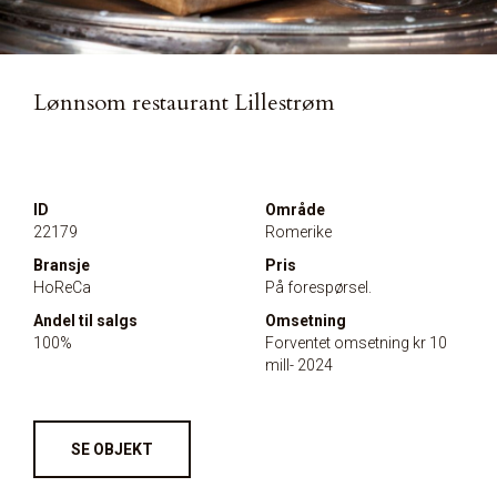
Lønnsom restaurant Lillestrøm
ID
Område
22179
Romerike
Bransje
Pris
HoReCa
På forespørsel.
Andel til salgs
Omsetning
100%
Forventet omsetning kr 10
mill- 2024
SE OBJEKT