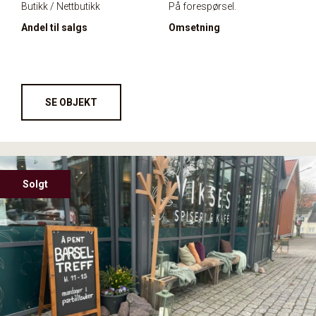
Butikk / Nettbutikk
På forespørsel.
Andel til salgs
Omsetning
SE OBJEKT
Solgt