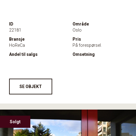
ID
Område
22181
Oslo
Bransje
Pris
HoReCa
På forespørsel.
Andel til salgs
Omsetning
SE OBJEKT
Solgt