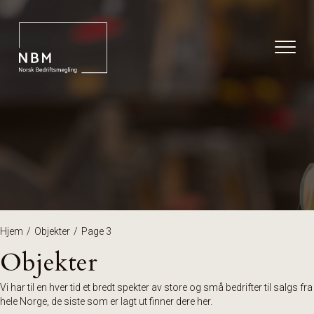
Hjem
/
Objekter
/
Page 3
Objekter
Vi har til en hver tid et bredt spekter av store og små bedrifter til salgs fra
hele Norge, de siste som er lagt ut finner dere her.