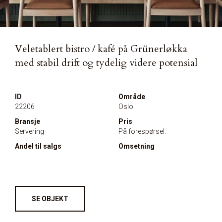
Veletablert bistro / kafé på Grünerløkka
med stabil drift og tydelig videre potensial
ID
Område
22206
Oslo
Bransje
Pris
Servering
På forespørsel.
Andel til salgs
Omsetning
SE OBJEKT