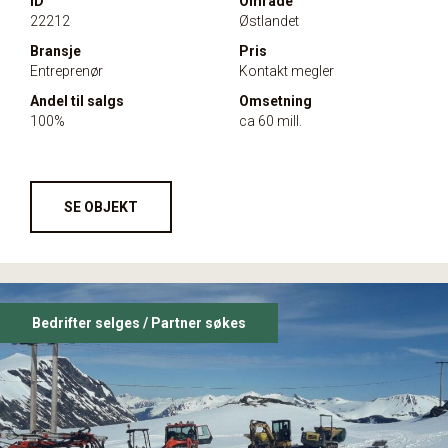
ID
Område
22212
Østlandet
Bransje
Pris
Entreprenør
Kontakt megler
Andel til salgs
Omsetning
100%
ca 60 mill.
SE OBJEKT
Bedrifter selges / Partner søkes