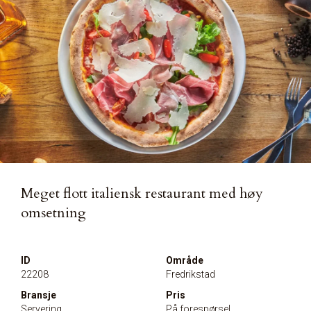
Meget flott italiensk restaurant med høy
omsetning
ID
Område
22208
Fredrikstad
Bransje
Pris
Servering
På forespørsel.