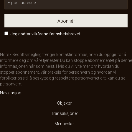
Abonnér
Jeg godtar vilkårene for nyhetsbrevet
Norsk Bedriftsmegling trenger kontaktinformasjonen du oppgir for å
informere deg om våre tjenester. Du kan stoppe abonnementet på denne
informasjonen når som helst. Hvis du vil vite mer om hvordan du
stopper abonnement, vår praksis for personvern og hvordan vi
forplikter oss til å beskytte og respektere personvernet ditt, kan du se
personvern
.
Navigasjon
Objekter
Transaksjoner
Mennesker