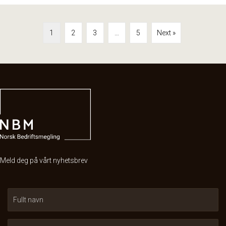
1
2
3
…
5
Next »
Meld deg på vårt nyhetsbrev