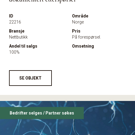
ID
Område
22216
Norge
Bransje
Pris
Nettbutikk
På forespørsel.
Andel til salgs
Omsetning
100%
SE OBJEKT
Bedrifter selges / Partner søkes