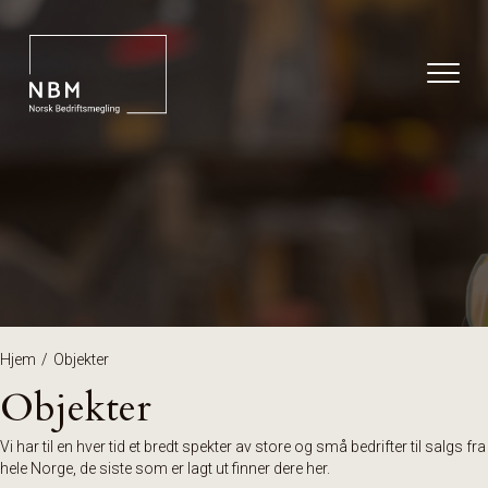
Hjem
/
Objekter
Objekter
Vi har til en hver tid et bredt spekter av store og små bedrifter til salgs fra
hele Norge, de siste som er lagt ut finner dere her.