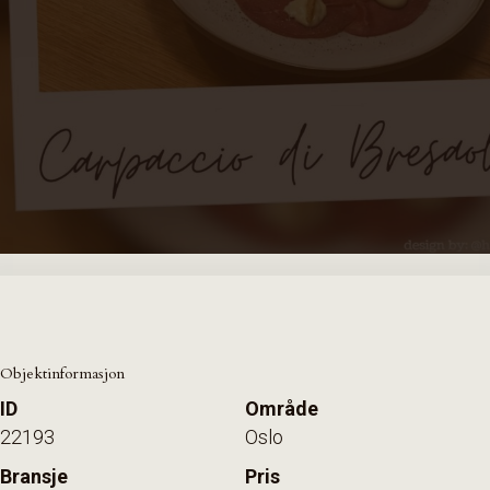
Objektinformasjon
ID
Område
22193
Oslo
Bransje
Pris