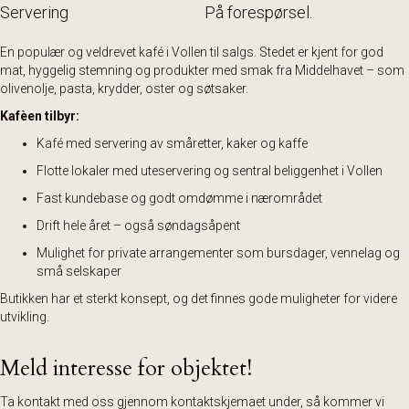
Servering
På forespørsel.
En populær og veldrevet kafé i Vollen til salgs. Stedet er kjent for god
mat, hyggelig stemning og produkter med smak fra Middelhavet – som
olivenolje, pasta, krydder, oster og søtsaker.
Kafèen tilbyr:
Kafé med servering av småretter, kaker og kaffe
Flotte lokaler med uteservering og sentral beliggenhet i Vollen
Fast kundebase og godt omdømme i nærområdet
Drift hele året – også søndagsåpent
Mulighet for private arrangementer som bursdager, vennelag og
små selskaper
Butikken har et sterkt konsept, og det finnes gode muligheter for videre
utvikling.
Meld interesse for objektet!
Ta kontakt med oss gjennom kontaktskjemaet under, så kommer vi