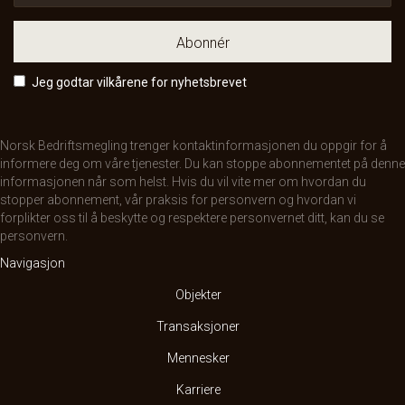
Abonnér
Jeg godtar vilkårene for nyhetsbrevet
Norsk Bedriftsmegling trenger kontaktinformasjonen du oppgir for å
informere deg om våre tjenester. Du kan stoppe abonnementet på denne
informasjonen når som helst. Hvis du vil vite mer om hvordan du
stopper abonnement, vår praksis for personvern og hvordan vi
forplikter oss til å beskytte og respektere personvernet ditt, kan du se
personvern
.
Navigasjon
Objekter
Transaksjoner
Mennesker
Karriere