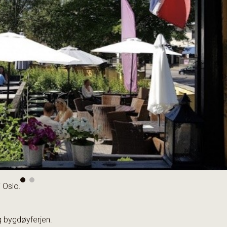
 Oslo.
og bygdøyferjen.