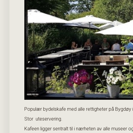
Populær bydelskafe med alle rettigheter på Bygdøy i
Stor uteservering.
Kafeen ligger sentralt til i nærheten av alle museer 