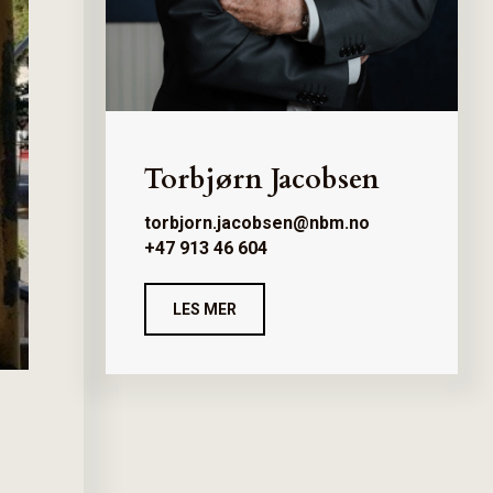
Torbjørn Jacobsen
torbjorn.jacobsen@nbm.no
+47 913 46 604
LES MER