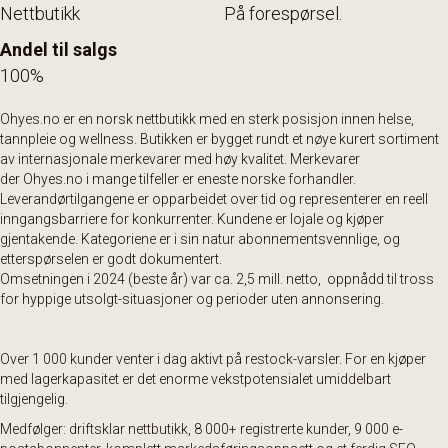
Nettbutikk
På forespørsel.
Andel til salgs
100%
Ohyes.no
er en norsk nettbutikk med en sterk posisjon innen helse,
tannpleie og wellness. Butikken er bygget rundt et nøye kurert sortiment
av internasjonale merkevarer med høy kvalitet. Merkevarer
der
Ohyes.no
i mange tilfeller er eneste norske forhandler.
Leverandørtilgangene er opparbeidet over tid og representerer en reell
inngangsbarriere for konkurrenter. Kundene er lojale og kjøper
gjentakende. Kategoriene er i sin natur abonnementsvennlige, og
etterspørselen er godt dokumentert.
Omsetningen i 2024 (beste år) var ca. 2,5 mill. netto, oppnådd til tross
for hyppige utsolgt-situasjoner og perioder uten annonsering.
Over 1 000 kunder venter i dag aktivt på restock-varsler. For en kjøper
med lagerkapasitet er det enorme vekstpotensialet umiddelbart
tilgjengelig.
Medfølger: driftsklar nettbutikk, 8 000+ registrerte kunder, 9 000 e-