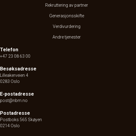
Rekruttering av partner
Generasjonsskifte
Verdivurdering
Andre tjenester
Telefon
+47 23 08 63 00
Besøksadresse
Lilleakerveien 4
0283 Oslo
E-postadresse
post@nbm.no
Postadresse
Postboks 565 Skøyen
0214 Oslo