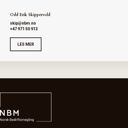
Odd Erik Skippervold
skip@nbm.no
+47 971 50 913
LES MER