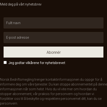
Meld deg på vårt nyhetsbrev
Abonnér
Jeg godtar vilkårene for nyhetsbrevet
Norsk Bedriftsmegling trenger kontaktinformasjonen du oppgir for å
informere deg om våre tjenester. Du kan stoppe abonnementet på denne
informasjonen når som helst. Hvis du vil vite mer om hvordan du
stopper abonnement, vår praksis for personvern og hvordan vi
forplikter oss til å beskytte og respektere personvernet ditt, kan du se
personvern
.