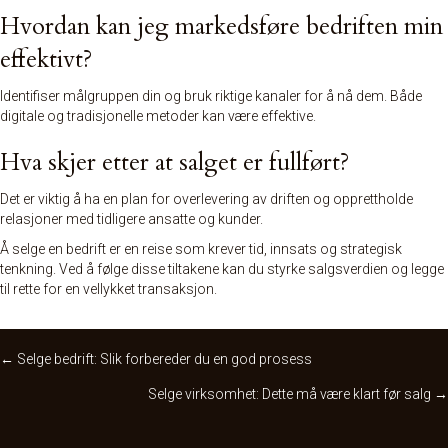
Hvordan kan jeg markedsføre bedriften min
effektivt?
Identifiser målgruppen din og bruk riktige kanaler for å nå dem. Både
digitale og tradisjonelle metoder kan være effektive.
Hva skjer etter at salget er fullført?
Det er viktig å ha en plan for overlevering av driften og opprettholde
relasjoner med tidligere ansatte og kunder.
Å selge en bedrift er en reise som krever tid, innsats og strategisk
tenkning. Ved å følge disse tiltakene kan du styrke salgsverdien og legge
til rette for en vellykket transaksjon.
Posts
← Selge bedrift: Slik forbereder du en god prosess
Selge virksomhet: Dette må være klart før salg →
navigation