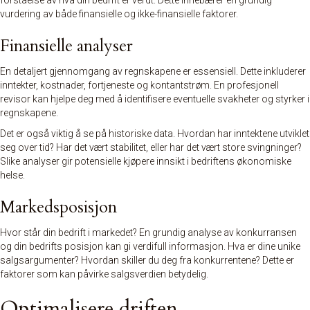
forståelse av hva din bedrift er verdt. Dette innebærer en grundig
vurdering av både finansielle og ikke-finansielle faktorer.
Finansielle analyser
En detaljert gjennomgang av
regnskap
ene er essensiell. Dette inkluderer
inntekter, kostnader, fortjeneste og kontantstrøm. En profesjonell
revisor kan hjelpe deg med å identifisere eventuelle svakheter og styrker i
regnskapene.
Det er også viktig å se på historiske data. Hvordan har inntektene utviklet
seg over tid? Har det vært stabilitet, eller har det vært store svingninger?
Slike analyser gir potensielle kjøpere innsikt i bedriftens økonomiske
helse.
Markedsposisjon
Hvor står din bedrift i markedet? En grundig analyse av konkurransen
og din bedrifts posisjon kan gi verdifull informasjon. Hva er dine unike
salgsargumenter? Hvordan skiller du deg fra konkurrentene? Dette er
faktorer som kan påvirke salgsverdien betydelig.
Optimalisere driften