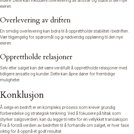
videre. Dette kan inkludere overlevering av ansvar og støtte til den nye
eieren.
Overlevering av driften
En smidig overlevering kan bidra til å opprettholde stabilitet i bedriften.
Vær tilgjengelig for spørsmål og gi nødvendig opplæring til den nye
eieren.
Opprettholde relasjoner
Selv etter salget kan det være verdifullt å opprettholde relasjoner med
tidligere ansatte og kunder. Dette kan åpne dører for fremtidige
muligheter.
Konklusjon
Å selge en bedrift er en kompleks prosess som krever grundig
forberedelse og strategisk tenkning. Ved å fokusere på tiltak som
styrker salgsverdien, kan du legge til rette for en vellykket transaksjon.
Fra å forstå verdien av bedriften til å forhandle om salget, er hver fase
viktig for å oppnå et godt resultat.