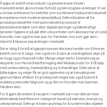
Å kjøpe en bedrift innen industri og tjeneste krever innsikt i
markedstrender, økonomiske forhold og teknologiske utviklinger. Vi ser
vi en klar preferanse for bedrifter som kombinerer tradisjonell industriell
kompetanse med moderne tjenestetilbud. Dette inkluderer alt fra
produksjonsbedrifter med automatiserte prosesser til
tjenesteleverandører som tilbyr digitale løsninger og bærekraftige
tjenester. Kjøpere er på jakt etter virksomheter som ikke bare har en solid
historikk, men også en klar plan for fremtiden, noe som gjør dem i
stand til å tilpasse seg endringer i markedet.
Det er viktig å forstå at kjøpsprosessen ikke bare handler om å finne en
bedrift som er til salgs, men også om å sikre at overdragelsen skjer på
en trygg og profesjonell måte. Mange velger derfor å benytte seg av
eksperter som Norsk Bedriftsmegling eller Mediabooster for å få hjelp
med verdivurdering, markedsføring og forhandlinger. Dette sikrer at
både kjøper og selger får en god opplevelse og at transaksjonen
gjennomføres effektivt. En profesjonell megler kan også bidra til å
avdekke potensielle fallgruver og gi råd om hvordan man best kan
håndtere dem.
For å gjøre det enklere å navigere i markedet, kan man dele de mest
ettertraktede bedriftene inn i kategorier basert på størrelse, bransje og
vekstpotensial. Dette gir et bedre grunnlag for å vurdere hvilke objekter