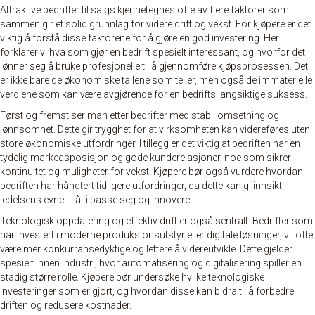
Attraktive bedrifter til salgs kjennetegnes ofte av flere faktorer som til
sammen gir et solid grunnlag for videre drift og vekst. For kjøpere er det
viktig å forstå disse faktorene for å gjøre en god investering. Her
forklarer vi hva som gjør en bedrift spesielt interessant, og hvorfor det
lønner seg å bruke profesjonelle til å gjennomføre kjøpsprosessen. Det
er ikke bare de økonomiske tallene som teller, men også de immaterielle
verdiene som kan være avgjørende for en bedrifts langsiktige suksess.
Først og fremst ser man etter bedrifter med stabil omsetning og
lønnsomhet. Dette gir trygghet for at virksomheten kan videreføres uten
store økonomiske utfordringer. I tillegg er det viktig at bedriften har en
tydelig markedsposisjon og gode kunderelasjoner, noe som sikrer
kontinuitet og muligheter for vekst. Kjøpere bør også vurdere hvordan
bedriften har håndtert tidligere utfordringer, da dette kan gi innsikt i
ledelsens evne til å tilpasse seg og innovere.
Teknologisk oppdatering og effektiv drift er også sentralt. Bedrifter som
har investert i moderne produksjonsutstyr eller digitale løsninger, vil ofte
være mer konkurransedyktige og lettere å videreutvikle. Dette gjelder
spesielt innen industri, hvor automatisering og digitalisering spiller en
stadig større rolle. Kjøpere bør undersøke hvilke teknologiske
investeringer som er gjort, og hvordan disse kan bidra til å forbedre
driften og redusere kostnader.