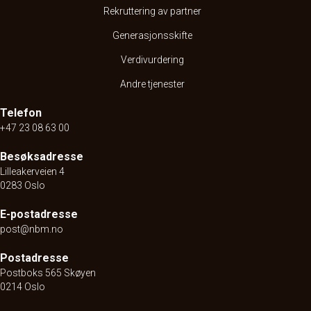
Rekruttering av partner
Generasjonsskifte
Verdivurdering
Andre tjenester
Telefon
+47 23 08 63 00
Besøksadresse
Lilleakerveien 4
0283 Oslo
E-postadresse
post@nbm.no
Postadresse
Postboks 565 Skøyen
0214 Oslo