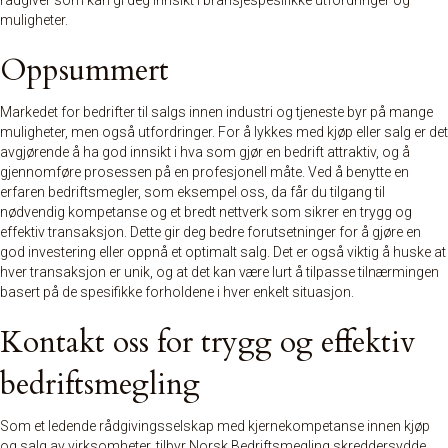
rådgiver som kan gi deg innsikt i bransjespesifikke utfordringer og
muligheter.
Oppsummert
Markedet for bedrifter til salgs innen industri og tjeneste byr på mange
muligheter, men også utfordringer. For å lykkes med kjøp eller salg er det
avgjørende å ha god innsikt i hva som gjør en bedrift attraktiv, og å
gjennomføre prosessen på en profesjonell måte. Ved å benytte en
erfaren bedriftsmegler, som eksempel oss, da får du tilgang til
nødvendig kompetanse og et bredt nettverk som sikrer en trygg og
effektiv transaksjon. Dette gir deg bedre forutsetninger for å gjøre en
god investering eller oppnå et optimalt salg. Det er også viktig å huske at
hver transaksjon er unik, og at det kan være lurt å tilpasse tilnærmingen
basert på de spesifikke forholdene i hver enkelt situasjon.
Kontakt oss for trygg og effektiv
bedriftsmegling
Som et ledende rådgivingsselskap med kjernekompetanse innen kjøp
og salg av virksomheter, tilbyr Norsk Bedriftsmegling skreddersydde