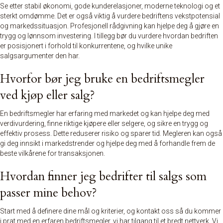
Se etter stabil økonomi, gode kunderelasjoner, moderne teknologi og et
sterkt omdømme. Det er også viktig å vurdere bedriftens vekstpotensial
og markedssituasjon. Profesjonell rådgivning kan hjelpe deg å gjøre en
trygg og lønnsom investering. I tillegg bør du vurdere hvordan bedriften
er posisjonert i forhold til konkurrentene, og hvilke unike
salgsargumenter den har.
Hvorfor bør jeg bruke en bedriftsmegler
ved kjøp eller salg?
En bedriftsmegler har erfaring med markedet og kan hjelpe deg med
verdivurdering, finne riktige kjøpere eller selgere, og sikre en trygg og
effektiv prosess. Dette reduserer risiko og sparer tid. Megleren kan også
gi deg innsikt i markedstrender og hjelpe deg med å forhandle frem de
beste vilkårene for transaksjonen.
Hvordan finner jeg bedrifter til salgs som
passer mine behov?
Start med å definere dine mål og kriterier, og kontakt oss så du kommer
i prat med en erfaren bedriftsmegler, vi har tilgang til et bredt nettverk. Vi