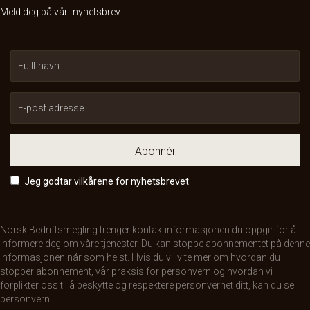
Meld deg på vårt nyhetsbrev
Abonnér
Jeg godtar vilkårene for nyhetsbrevet
Norsk Bedriftsmegling trenger kontaktinformasjonen du oppgir for å
informere deg om våre tjenester. Du kan stoppe abonnementet på denne
informasjonen når som helst. Hvis du vil vite mer om hvordan du
stopper abonnement, vår praksis for personvern og hvordan vi
forplikter oss til å beskytte og respektere personvernet ditt, kan du se
personvern
.