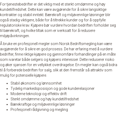
For tjenestebedrifter er det viktig med et sterkt omdømme og høy
kundetilfredshet. Dette kan være avgjørende for å sikre langsiktige
kontrakter og stabil inntekt. Bærekraft og miljøvennlige løsninger blir
også stadig viktigere, både for å tiltrekke kunder og for å oppfylle
regulatoriske krav. Kjøpere bør vurdere hvordan bedriften forholder seg
til bærekraft, og hvilke tiltak som er iverksatt for å redusere
miljøpåvirkningen.
Å bruke en profesjonell megler som Norsk Bedriftsmegling kan være
avgjørende for å sikre en god prosess. De har erfaring med å vurdere
bedrifter, finne riktige kjøpere og gjennomføre forhandlinger på en måte
som ivaretar både selgers og kjøpers interesser. Dette reduserer risiko
og øker sjansen for en vellykket overdragelse. En megler kan også bidra
til å forberede bedriften for salg, slik at den fremstår så attraktiv som
mulig for potensielle kjøpere.
Stabil økonomi og lønnsomhet
Tydelig markedsposisjon og gode kunderelasjoner
Moderne teknologi og effektiv drift
Sterkt omdømme og høy kundetilfredshet
Bærekraftige og miljøvennlige løsninger
Profesjonell rådgivning og megling