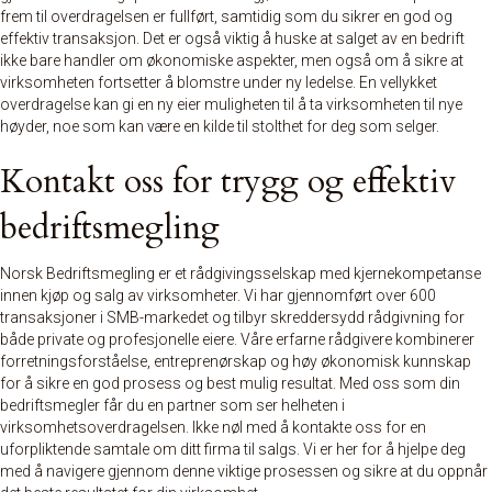
frem til overdragelsen er fullført, samtidig som du sikrer en god og
effektiv transaksjon. Det er også viktig å huske at salget av en bedrift
ikke bare handler om økonomiske aspekter, men også om å sikre at
virksomheten fortsetter å blomstre under ny ledelse. En vellykket
overdragelse kan gi en ny eier muligheten til å ta virksomheten til nye
høyder, noe som kan være en kilde til stolthet for deg som selger.
Kontakt oss for trygg og effektiv
bedriftsmegling
Norsk Bedriftsmegling er et rådgivingsselskap med kjernekompetanse
innen kjøp og salg av virksomheter. Vi har gjennomført over 600
transaksjoner i SMB-markedet og tilbyr skreddersydd rådgivning for
både private og profesjonelle eiere. Våre erfarne rådgivere kombinerer
forretningsforståelse, entreprenørskap og høy økonomisk kunnskap
for å sikre en god prosess og best mulig resultat. Med oss som din
bedriftsmegler får du en partner som ser helheten i
virksomhetsoverdragelsen. Ikke nøl med å
kontakte oss
for en
uforpliktende samtale om ditt firma til salgs. Vi er her for å hjelpe deg
med å navigere gjennom denne viktige prosessen og sikre at du oppnår