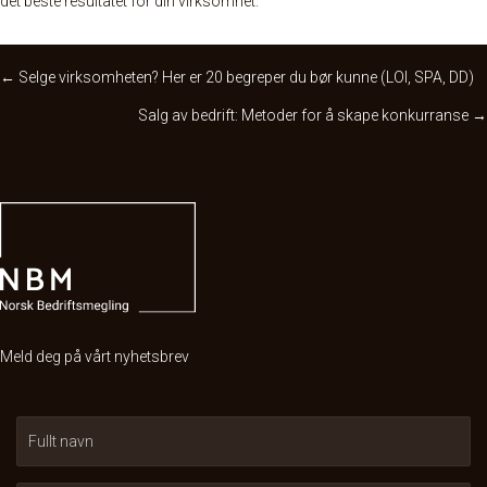
det beste resultatet for din virksomhet.
Posts
← Selge virksomheten? Her er 20 begreper du bør kunne (LOI, SPA, DD)
Salg av bedrift: Metoder for å skape konkurranse →
navigation
Meld deg på vårt nyhetsbrev