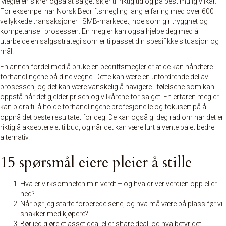
Megleren sikrer også at salget skjer til riktig tid og på best mulig vilkår.
For eksempel har Norsk Bedriftsmegling lang erfaring med over 600
vellykkede transaksjoner i SMB-markedet, noe som gir trygghet og
kompetanse i prosessen. En megler kan også hjelpe deg med å
utarbeide en salgsstrategi som er tilpasset din spesifikke situasjon og
mål.
En annen fordel med å bruke en bedriftsmegler er at de kan håndtere
forhandlingene på dine vegne. Dette kan være en utfordrende del av
prosessen, og det kan være vanskelig å navigere i følelsene som kan
oppstå når det gjelder prisen og vilkårene for salget. En erfaren megler
kan bidra til å holde forhandlingene profesjonelle og fokusert på å
oppnå det beste resultatet for deg. De kan også gi deg råd om når det er
riktig å akseptere et tilbud, og når det kan være lurt å vente på et bedre
alternativ.
15 spørsmål eiere pleier å stille
Hva er virksomheten min verdt – og hva driver verdien opp eller
ned?
Når bør jeg starte forberedelsene, og hva må være på plass før vi
snakker med kjøpere?
Bør jeg gjøre et asset deal eller share deal, og hva betyr det