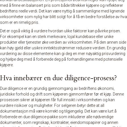
med å finne en balansert pris som både tiltrekker kjøpere og reflekterer
bedriftens reelle verdi. Det kan være nyttig å sammenligne med lignende
virksomheter som nylig har blitt solgt for å få en bedre forståelse av hva
som er en rimelig pris.
Det er også viktig å vurdere hvordan ulike faktorer kan påvirke prisen.
For eksempel kan en sterk merkevare, lojal kundebase eller unike
produkter eller tjenester øke verdien av virksomheten. På den annen side
kan høy gjeld eller usikre inntektsstrømmer redusere verdien. En grundig
vurdering av disse elementene kan gi deg en mer nøyaktig prisvurdering
og hjelpe deg med å forberede deg på forhandlingene med potensielle
kjøpere.
Hva innebærer en due diligence-prosess?
Due diligence er en grundig gjennomgang av bedriftens økonomi,
juridiske forhold og drift som kjøperen gjennomfører før et kjøp. Denne
prosessen sikrer at kjøperen får full innsikt i virksomheten og kan
vurdere risikoer og muligheter. For selgeren betyr dette at all
dokumentasjon må være korrekt og tilgjengelig. Det kan være lurt å
forberede en due diligence-pakke som inkluderer alle nødvendige
dokumenter, som regnskap, kontrakter, eiendomspapirer og annen