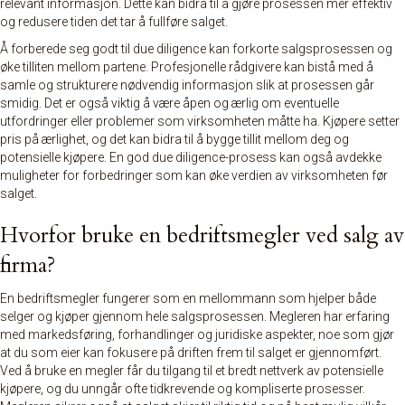
relevant informasjon. Dette kan bidra til å gjøre prosessen mer effektiv
og redusere tiden det tar å fullføre salget.
Å forberede seg godt til due diligence kan forkorte salgsprosessen og
øke tilliten mellom partene. Profesjonelle rådgivere kan bistå med å
samle og strukturere nødvendig informasjon slik at prosessen går
smidig. Det er også viktig å være åpen og ærlig om eventuelle
utfordringer eller problemer som virksomheten måtte ha. Kjøpere setter
pris på ærlighet, og det kan bidra til å bygge tillit mellom deg og
potensielle kjøpere. En god due diligence-prosess kan også avdekke
muligheter for forbedringer som kan øke verdien av virksomheten før
salget.
Hvorfor bruke en bedriftsmegler ved salg av
firma?
En bedriftsmegler fungerer som en mellommann som hjelper både
selger og kjøper gjennom hele salgsprosessen. Megleren har erfaring
med markedsføring, forhandlinger og juridiske aspekter, noe som gjør
at du som eier kan fokusere på driften frem til salget er gjennomført.
Ved å bruke en megler får du tilgang til et bredt nettverk av potensielle
kjøpere, og du unngår ofte tidkrevende og kompliserte prosesser.