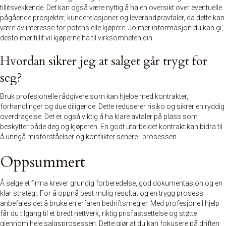
tillitsvekkende. Det kan også være nyttig å ha en oversikt over eventuelle
pågående prosjekter, kunderelasjoner og leverandøravtaler, da dette kan
være av interesse for potensielle kjøpere. Jo mer informasjon du kan gi,
desto mer tillit vil kjøperne ha til virksomheten din.
Hvordan sikrer jeg at salget går trygt for
seg?
Bruk profesjonelle rådgivere som kan hjelpe med kontrakter,
forhandlinger og due diligence. Dette reduserer risiko og sikrer en ryddig
overdragelse. Det er også viktig å ha klare avtaler på plass som
beskytter både deg og kjøperen. En godt utarbeidet kontrakt kan bidra til
å unngå misforståelser og konflikter senere i prosessen.
Oppsummert
Å selge et firma krever grundig forberedelse, god dokumentasjon og en
klar strategi. For å oppnå best mulig resultat og en trygg prosess
anbefales det å bruke en erfaren bedriftsmegler. Med profesjonell hjelp
får du tilgang til et bredt nettverk, riktig prisfastsettelse og støtte
gjennom hele salgsprosessen. Dette gjør at du kan fokusere på driften