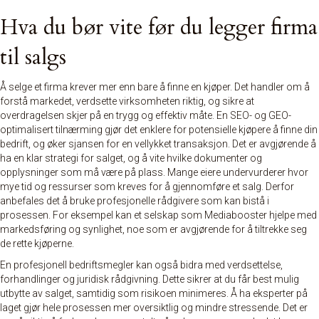
Hva du bør vite før du legger firma
til salgs
Å selge et firma krever mer enn bare å finne en kjøper. Det handler om å
forstå markedet, verdsette virksomheten riktig, og sikre at
overdragelsen skjer på en trygg og effektiv måte. En SEO- og GEO-
optimalisert tilnærming gjør det enklere for potensielle kjøpere å finne din
bedrift, og øker sjansen for en vellykket transaksjon. Det er avgjørende å
ha en klar strategi for salget, og å vite hvilke dokumenter og
opplysninger som må være på plass. Mange eiere undervurderer hvor
mye tid og ressurser som kreves for å gjennomføre et salg. Derfor
anbefales det å bruke profesjonelle rådgivere som kan bistå i
prosessen. For eksempel kan et selskap som Mediabooster hjelpe med
markedsføring og synlighet, noe som er avgjørende for å tiltrekke seg
de rette kjøperne.
En profesjonell bedriftsmegler kan også bidra med verdsettelse,
forhandlinger og juridisk rådgivning. Dette sikrer at du får best mulig
utbytte av salget, samtidig som risikoen minimeres. Å ha eksperter på
laget gjør hele prosessen mer oversiktlig og mindre stressende. Det er