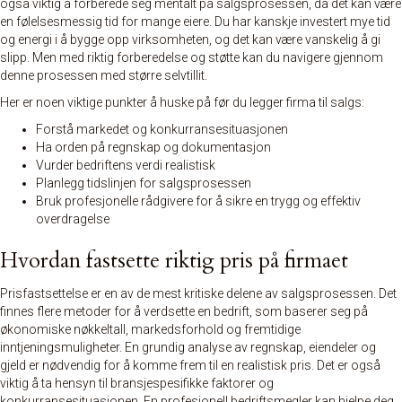
også viktig å forberede seg mentalt på salgsprosessen, da det kan være
en følelsesmessig tid for mange eiere. Du har kanskje investert mye tid
og energi i å bygge opp virksomheten, og det kan være vanskelig å gi
slipp. Men med riktig forberedelse og støtte kan du navigere gjennom
denne prosessen med større selvtillit.
Her er noen viktige punkter å huske på før du legger firma til salgs:
Forstå markedet og konkurransesituasjonen
Ha orden på regnskap og dokumentasjon
Vurder bedriftens verdi realistisk
Planlegg tidslinjen for salgsprosessen
Bruk profesjonelle rådgivere for å sikre en trygg og effektiv
overdragelse
Hvordan fastsette riktig pris på firmaet
Prisfastsettelse er en av de mest kritiske delene av salgsprosessen. Det
finnes flere metoder for å verdsette en bedrift, som baserer seg på
økonomiske nøkkeltall, markedsforhold og fremtidige
inntjeningsmuligheter. En grundig analyse av regnskap, eiendeler og
gjeld er nødvendig for å komme frem til en realistisk pris. Det er også
viktig å ta hensyn til bransjespesifikke faktorer og
konkurransesituasjonen. En profesjonell bedriftsmegler kan hjelpe deg