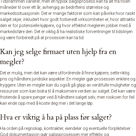
Tidsrammen varierer, men en typisk salgsprosess kan ta alt fra noen
måneder til over ett år, avhengig av bedriftens størrelse og
markedssituasjonen. Det er mange faktorer som kan påvirke hvor raskt
salget skjer, inkludert hvor godt forberedt virksomheten er, hvor attraktiv
den er for potensielle kjøpere, og hvor effektivt megleren jobber med å
markedsføre den. Det er viktig å ha realistiske forventninger til tidslinjen
og være forberedt på at prosessen kan ta tid.
Kan jeg selge firmaet uten hjelp fra en
megler?
Det er mulig, men det kan være utfordrende å finne kjøpere, sette riktig
pris og håndtere juridiske aspekter. En megler gjør prosessen enklere og
tryggere. Uten en megler kan du også gå glipp av verdifulle muligheter og
ressurser som kan bidra til å maksimere verdien av salget. Det kan være
fristende å spare penger ved å håndtere salget selv, men risikoen for feil
kan ende opp med å koste deg mer i det lange løp.
Hva er viktig å ha på plass før salget?
Ha orden på regnskap, kontrakter, eiendeler og eventuelle forpliktelser.
God dokumentasjon gjør salgsprosessen mer effektiv og