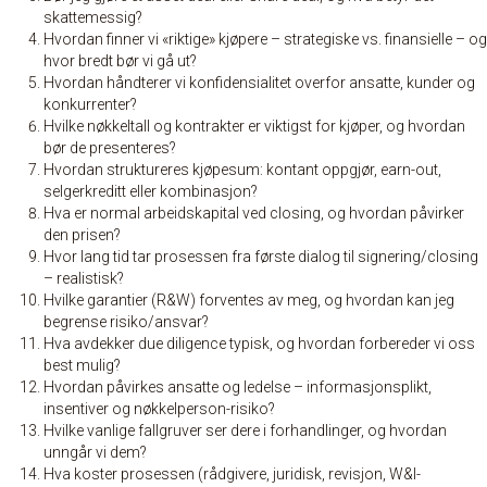
skattemessig?
Hvordan finner vi «riktige» kjøpere – strategiske vs. finansielle – og
hvor bredt bør vi gå ut?
Hvordan håndterer vi konfidensialitet overfor ansatte, kunder og
konkurrenter?
Hvilke nøkkeltall og kontrakter er viktigst for kjøper, og hvordan
bør de presenteres?
Hvordan struktureres kjøpesum: kontant oppgjør, earn-out,
selgerkreditt eller kombinasjon?
Hva er normal arbeidskapital ved closing, og hvordan påvirker
den prisen?
Hvor lang tid tar prosessen fra første dialog til signering/closing
– realistisk?
Hvilke garantier (R&W) forventes av meg, og hvordan kan jeg
begrense risiko/ansvar?
Hva avdekker due diligence typisk, og hvordan forbereder vi oss
best mulig?
Hvordan påvirkes ansatte og ledelse – informasjonsplikt,
insentiver og nøkkelperson-risiko?
Hvilke vanlige fallgruver ser dere i forhandlinger, og hvordan
unngår vi dem?
Hva koster prosessen (rådgivere, juridisk, revisjon, W&I-