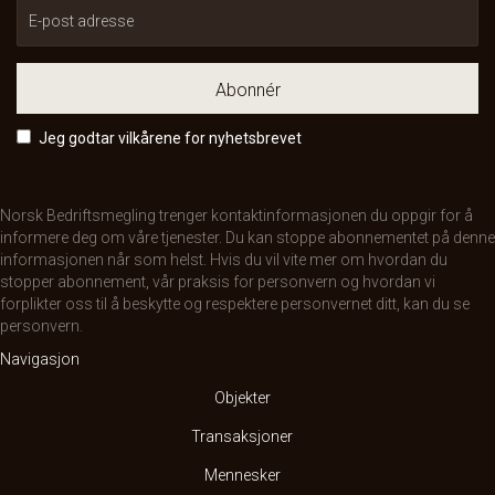
Abonnér
Jeg godtar vilkårene for nyhetsbrevet
Norsk Bedriftsmegling trenger kontaktinformasjonen du oppgir for å
informere deg om våre tjenester. Du kan stoppe abonnementet på denne
informasjonen når som helst. Hvis du vil vite mer om hvordan du
stopper abonnement, vår praksis for personvern og hvordan vi
forplikter oss til å beskytte og respektere personvernet ditt, kan du se
personvern
.
Navigasjon
Objekter
Transaksjoner
Mennesker