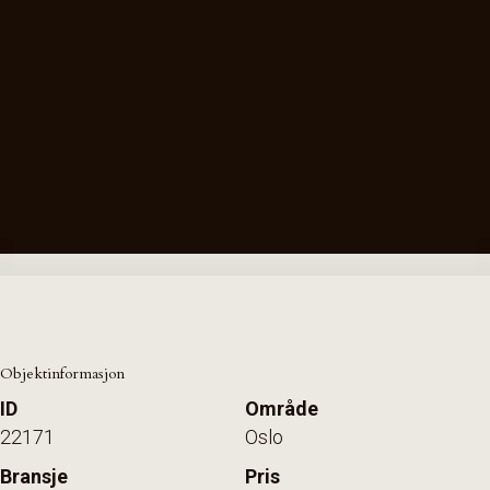
Objektinformasjon
ID
Område
22171
Oslo
Bransje
Pris