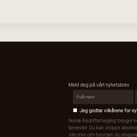
Meld deg på vårt nyhetsbrev
Jeg godtar vilkårene for n
Norsk Bedriftsmegling trenger 
tjenester. Du kan stoppe abonne
vite mer om hvordan du stopper