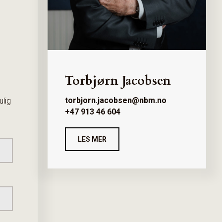
Torbjørn Jacobsen
torbjorn.jacobsen@nbm.no
ulig
+47 913 46 604
LES MER