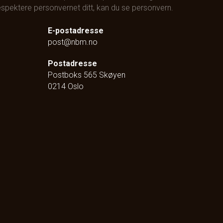
 respektere personvernet ditt, kan du se
personvern
.
E-postadresse
post@nbm.no
Postadresse
Postboks 565 Skøyen
0214 Oslo