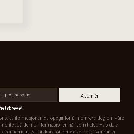
Abonnér
yhetsbrevet
kontaktinformasjonen du oppgir for å informere deg om våre
mentet på denne informasjonen når som helst. Hvis du vil
 abonnement, vår praksis for personvern og hvordan vi