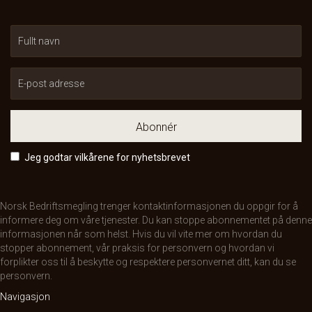
Abonnér
Jeg godtar vilkårene for nyhetsbrevet
Norsk Bedriftsmegling trenger kontaktinformasjonen du oppgir for å
informere deg om våre tjenester. Du kan stoppe abonnementet på denne
informasjonen når som helst. Hvis du vil vite mer om hvordan du
stopper abonnement, vår praksis for personvern og hvordan vi
forplikter oss til å beskytte og respektere personvernet ditt, kan du se
personvern
.
Navigasjon