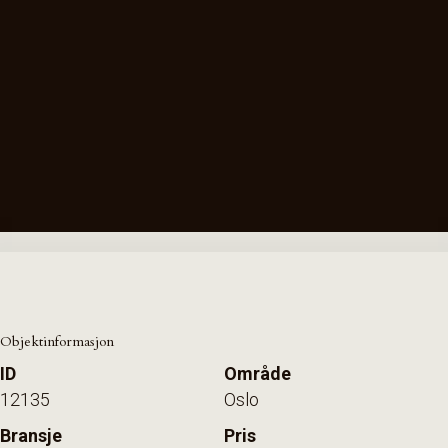
Objektinformasjon
ID
Område
12135
Oslo
Bransje
Pris