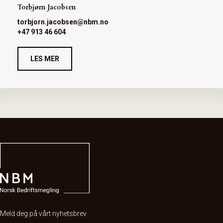
Torbjørn Jacobsen
torbjorn.jacobsen@nbm.no
+47 913 46 604
LES MER
Meld deg på vårt nyhetsbrev