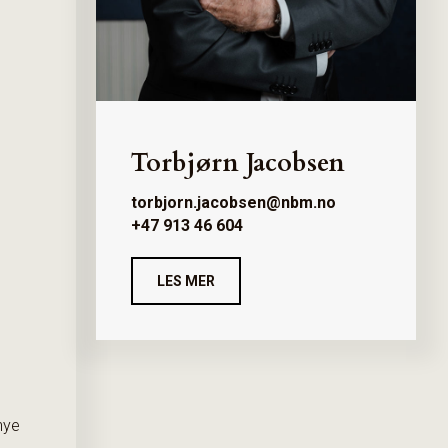
Torbjørn Jacobsen
torbjorn.jacobsen@nbm.no
+47 913 46 604
LES MER
nye