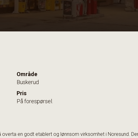
Område
Buskerud
Pris
På forespørsel.
l å overta en godt etablert og lønnsom virksomhet i Noresund. D