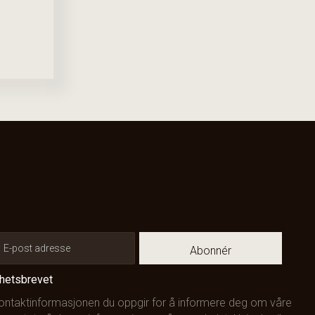
Abonnér
yhetsbrevet
kontaktinformasjonen du oppgir for å informere deg om våre