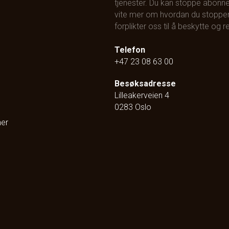
tjenester. Du kan stoppe abonne
vite mer om hvordan du stopper
forplikter oss til å beskytte og
Telefon
+47 23 08 63 00
Besøksadresse
Lilleakerveien 4
0283 Oslo
ner