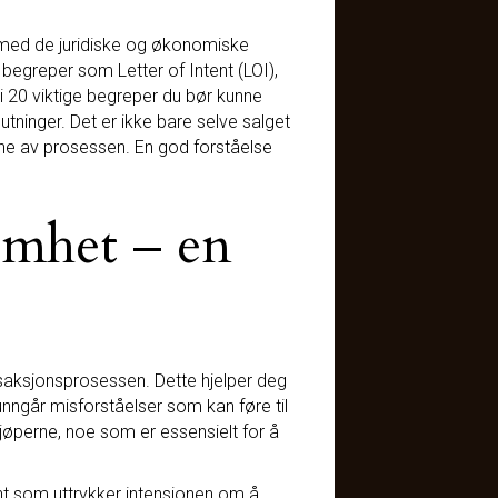
 med de juridiske og økonomiske
begreper som Letter of Intent (LOI),
i 20 viktige begreper du bør kunne
tninger. Det er ikke bare selve salget
ne av prosessen. En god forståelse
omhet – en
nsaksjonsprosessen. Dette hjelper deg
nngår misforståelser som kan føre til
kjøperne, noe som er essensielt for å
ment som uttrykker intensjonen om å