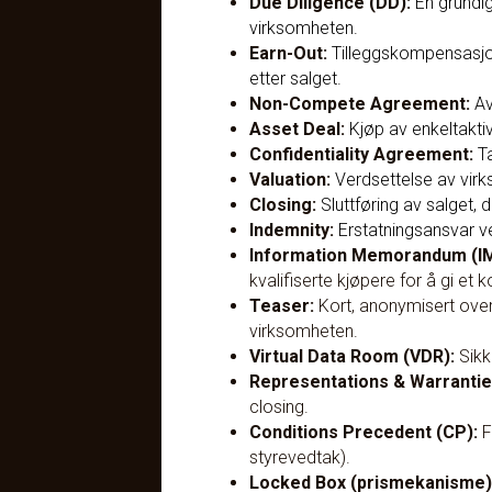
Due Diligence (DD):
En grundig
virksomheten.
Earn-Out:
Tilleggskompensasjon 
etter salget.
Non-Compete Agreement:
Av
Asset Deal:
Kjøp av enkeltaktiv
Confidentiality Agreement:
Ta
Valuation:
Verdsettelse av virks
Closing:
Sluttføring av salget,
Indemnity:
Erstatningsansvar ve
Information Memorandum (IM
kvalifiserte kjøpere for å gi et 
Teaser:
Kort, anonymisert overs
virksomheten.
Virtual Data Room (VDR):
Sikk
Representations & Warrantie
closing.
Conditions Precedent (CP):
F
styrevedtak).
Locked Box (pris­mekanisme)