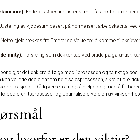
ekanisme):
Endelig kjøpesum justeres mot faktisk balanse per cl
ustering av kjøpesum basert på normalisert arbeidskapital ved clo
Netto gjeld trekkes fra Enterprise Value for å komme til aksjeverdi;
ndemnity):
Forsikring som dekker tap ved brudd på garantier; k
pene gjør det enklere å følge med i prosessen og ta riktige beslu
 kan veilede deg gjennom hele salgsprosessen, sikre at alle dok
e komplikasjoner. Rådgiverne kan også hjelpe deg med å forbere
 forbedre driftsprosesser og optimalisere verdien av virksomhete
pørsmål
og hvorfor er den viktig?