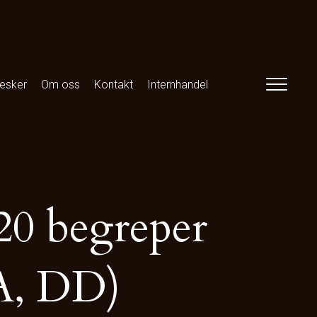
esker
Om oss
Kontakt
Internhandel
20 begreper
A, DD)