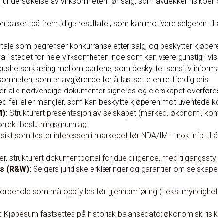
 undersøkelse av virksomheten før salg, som avdekker risikoer og
basert på fremtidige resultater, som kan motivere selgeren til 
tale som begrenser konkurranse etter salg, og beskytter kjøpere
a i stedet for hele virksomheten, noe som kan være gunstig i vis
ushetserklæring mellom partene, som beskytter sensitiv informa
omheten, som er avgjørende for å fastsette en rettferdig pris.
 der alle nødvendige dokumenter signeres og eierskapet overføre
d feil eller mangler, som kan beskytte kjøperen mot uventede k
):
Strukturert presentasjon av selskapet (marked, økonomi, kont
korrekt beslutningsgrunnlag.
ikt som tester interessen i markedet før NDA/IM – nok info til å 
er, strukturert dokumentportal for due diligence, med tilgangsstyr
s (R&W):
Selgers juridiske erklæringer og garantier om selskapets
orbehold som må oppfylles før gjennomføring (f.eks. myndighets
:
Kjøpesum fastsettes på historisk balansedato; økonomisk risiko