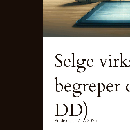
Selge vir
begreper 
DD)
Publisert 11/17/2025