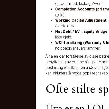
datoen, med “leakage”-vern.
Completion Accounts (pris­m
gjeld).
Working Capital Adjustment:
J
overtakelse.
Net Debt / EV→Equity Bridge:
ikke gjeld.
W&I-forsikring (Warranty & I
holdback/ansvarsrammer.
Å ha en klar forståelse av disse begre
benytte seg av erfarne rådgivere som
best mulig resultat uten unødvendig
kan inkludere å rydde opp i regnskap,
Ofte stilte s
Hva er en LOI, 