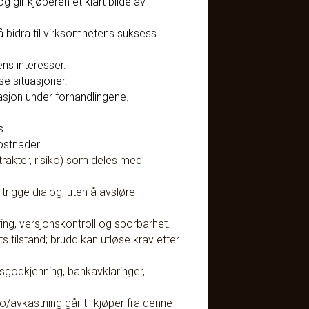
 gir kjøperen et klart bilde av
å bidra til virksomhetens suksess
ns interesser.
se situasjoner.
sjon under forhandlingene.
s.
ostnader.
rakter, risiko) som deles med
trigge dialog, uten å avsløre
ing, versjonskontroll og sporbarhet.
 tilstand; brudd kan utløse krav etter
godkjenning, bankavklaringer,
/avkastning går til kjøper fra denne