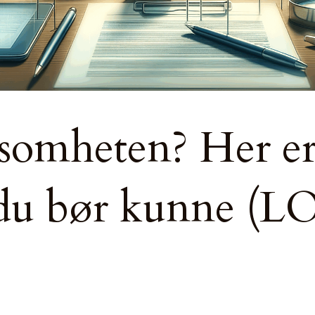
ksomheten? Her er
du bør kunne (LO