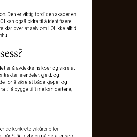
on. Den er viktig fordi den skaper en
OI kan også bidra til å identifisere
 klar over at selv om LOI ikke alltid
mhu.
sess?
t er å avdekke risikoer og sikre at
trakter, eiendeler, gjeld, og
e for å sikre at både kjøper og
a til å bygge tillit mellom partene,
er de konkrete vilkårene for
, går SPA i dybden på detaljer som