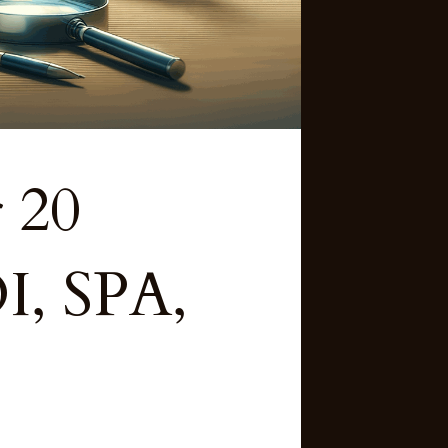
 20
I, SPA,