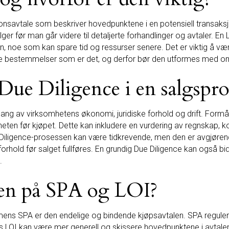
ensjonsavtale som beskriver hovedpunktene i en potensiell transaksj
er før man går videre til detaljerte forhandlinger og avtaler. En L
en, noe som kan spare tid og ressurser senere. Det er viktig å være
olde bestemmelser som er det, og derfor bør den utformes med o
ue Diligence i en salgspro
ng av virksomhetens økonomi, juridiske forhold og drift. Formåle
heten før kjøpet. Dette kan inkludere en vurdering av regnskap, kon
Diligence-prosessen kan være tidkrevende, men den er avgjørend
orhold før salget fullføres. En grundig Due Diligence kan også bidr
.
len på SPA og LOI?
 mens SPA er den endelige og bindende kjøpsavtalen. SPA reguler
 LOI kan være mer generell og skissere hovedpunktene i avtalen