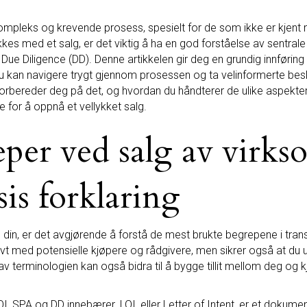
ompleks og krevende prosess, spesielt for de som ikke er kjent
es med et salg, er det viktig å ha en god forståelse av sentrale 
 Diligence (DD). Denne artikkelen gir deg en grundig innføring 
 du kan navigere trygt gjennom prosessen og ta velinformerte beslu
orbereder deg på det, og hvordan du håndterer de ulike aspekte
 for å oppnå et vellykket salg.
per ved salg av virks
sis forklaring
 din, er det avgjørende å forstå de mest brukte begrepene i tra
t med potensielle kjøpere og rådgivere, men sikrer også at du u
av terminologien kan også bidra til å bygge tillit mellom deg og 
LOI, SPA og DD innebærer. LOI, eller Letter of Intent, er et doku