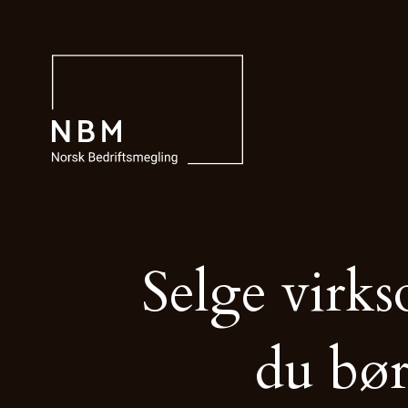
Selge virk
du bø