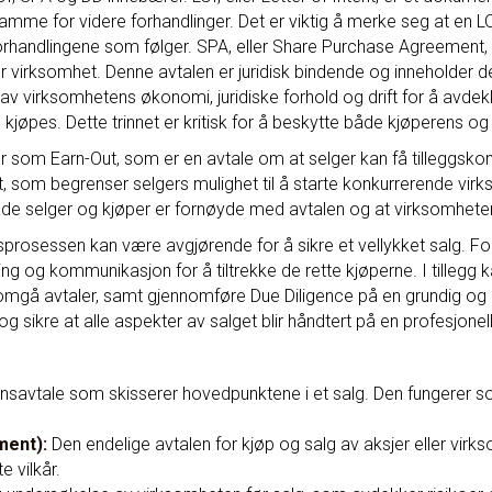
amme for videre forhandlinger. Det er viktig å merke seg at en LOI
orhandlingene som følger. SPA, eller Share Purchase Agreement,
r virksomhet. Denne avtalen er juridisk bindende og inneholder det
v virksomhetens økonomi, juridiske forhold og drift for å avdekk
 kjøpes. Dette trinnet er kritisk for å beskytte både kjøperens og
per som Earn-Out, som er en avtale om at selger kan få tilleggsk
som begrenser selgers mulighet til å starte konkurrerende virks
åde selger og kjøper er fornøyde med avtalen og at virksomhetens
lgsprosessen kan være avgjørende for å sikre et vellykket salg. 
 og kommunikasjon for å tiltrekke de rette kjøperne. I tillegg 
omgå avtaler, samt gjennomføre Due Diligence på en grundig og 
 og sikre at alle aspekter av salget blir håndtert på en profesjonel
nsavtale som skisserer hovedpunktene i et salg. Den fungerer s
ment):
Den endelige avtalen for kjøp og salg av aksjer eller virks
e vilkår.