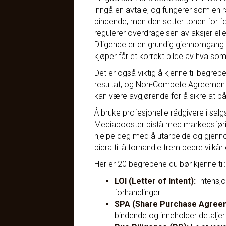
inngå en avtale, og fungerer som en r
bindende, men den setter tonen for f
regulerer overdragelsen av aksjer elle
Diligence er en grundig gjennomgang a
kjøper får et korrekt bilde av hva som
Det er også viktig å kjenne til begre
resultat, og Non-Compete Agreement, 
kan være avgjørende for å sikre at b
Å bruke profesjonelle rådgivere i sa
Mediabooster bistå med markedsføring
hjelpe deg med å utarbeide og gjenn
bidra til å forhandle frem bedre vilkår
Her er 20 begrepene du bør kjenne til:
LOI (Letter of Intent):
Intensjo
forhandlinger.
SPA (Share Purchase Agree
bindende og inneholder detaljert