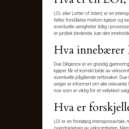
LOI, eller Letter of Intent, er en int
felles forståelse mellom kjøper og selg
eventuelle uenigheter tidlig i prosess
er juridisk bindende, kan den inneh
Hva innebærer D
Due Diligence er en grundig gjennomga
kjøper får et korrekt bilde av virksom
eventuelle pågående rettssaker. Due 
selger er informert om alle relevante f
noe som er viktig for et vellykket salg
Hva er forskjel
LOI er en foreløpig intensjonsavtale,
overdragelsen av virksomheten. Mens