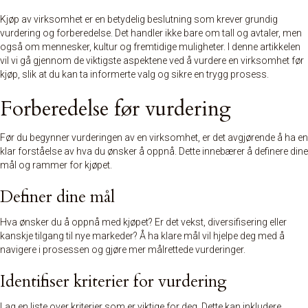
Kjøp av virksomhet er en betydelig beslutning som krever grundig
vurdering og forberedelse. Det handler ikke bare om tall og avtaler, men
også om mennesker, kultur og
fremtidige muligheter
. I denne artikkelen
vil vi gå gjennom de viktigste aspektene ved å vurdere en virksomhet før
kjøp, slik at du kan ta informerte valg og sikre en trygg prosess.
Forberedelse før vurdering
Før du begynner vurderingen av en virksomhet, er det avgjørende å ha en
klar forståelse av hva du ønsker å oppnå. Dette innebærer å definere dine
mål og rammer for kjøpet.
Definer dine mål
Hva ønsker du å oppnå med kjøpet? Er det vekst, diversifisering eller
kanskje tilgang til nye markeder? Å ha
klare mål
vil hjelpe deg med å
navigere i prosessen og gjøre mer målrettede vurderinger.
Identifiser kriterier for vurdering
Lag en liste over kriterier som er viktige for deg. Dette kan inkludere