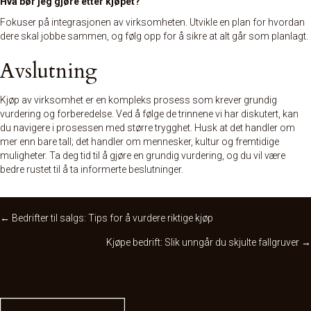
Hva bør jeg gjøre etter kjøpet?
Fokuser på integrasjonen av virksomheten. Utvikle en plan for hvordan
dere skal jobbe sammen, og følg opp for å sikre at alt går som planlagt.
Avslutning
Kjøp av virksomhet er en kompleks prosess som krever grundig
vurdering og forberedelse. Ved å følge de trinnene vi har diskutert, kan
du navigere i prosessen med større trygghet. Husk at det handler om
mer enn bare tall; det handler om mennesker, kultur og fremtidige
muligheter. Ta deg tid til å gjøre en grundig vurdering, og du vil være
bedre rustet til å ta informerte beslutninger.
Posts
← Bedrifter til salgs: Tips for å vurdere riktige kjøp
Kjøpe bedrift: Slik unngår du skjulte fallgruver →
navigation