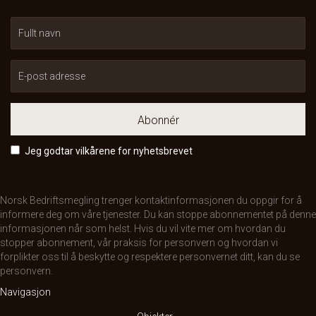
Abonnér
Jeg godtar vilkårene for nyhetsbrevet
Norsk Bedriftsmegling trenger kontaktinformasjonen du oppgir for å
informere deg om våre tjenester. Du kan stoppe abonnementet på denne
informasjonen når som helst. Hvis du vil vite mer om hvordan du
stopper abonnement, vår praksis for personvern og hvordan vi
forplikter oss til å beskytte og respektere personvernet ditt, kan du se
personvern
.
Navigasjon