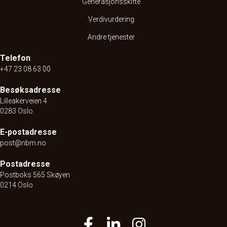
Generasjonsskifte
Verdivurdering
Andre tjenester
Telefon
+47 23 08 63 00
Besøksadresse
Lilleakerveien 4
0283 Oslo
E-postadresse
post@nbm.no
Postadresse
Postboks 565 Skøyen
0214 Oslo