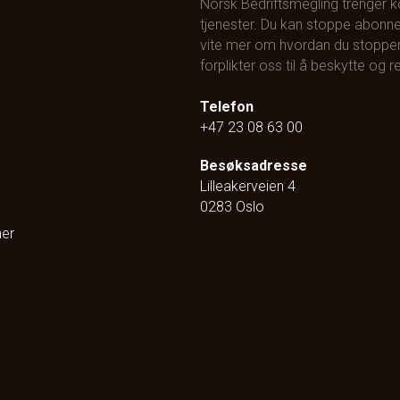
Norsk Bedriftsmegling trenger 
tjenester. Du kan stoppe abonne
vite mer om hvordan du stopper
forplikter oss til å beskytte og
Telefon
+47 23 08 63 00
Besøksadresse
Lilleakerveien 4
0283 Oslo
ner