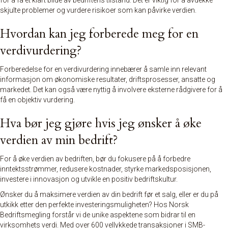
for å få et klart bilde av bedriftens tilstand. Det er viktig for å avdekke
skjulte problemer og vurdere risikoer som kan påvirke verdien.
Hvordan kan jeg forberede meg for en
verdivurdering?
Forberedelse for en verdivurdering innebærer å samle inn relevant
informasjon om økonomiske resultater, driftsprosesser, ansatte og
markedet. Det kan også være nyttig å involvere eksterne rådgivere for å
få en objektiv vurdering.
Hva bør jeg gjøre hvis jeg ønsker å øke
verdien av min bedrift?
For å øke verdien av bedriften, bør du fokusere på å forbedre
inntektsstrømmer, redusere kostnader, styrke markedsposisjonen,
investere i innovasjon og utvikle en positiv bedriftskultur.
Ønsker du å maksimere verdien av din bedrift før et salg, eller er du på
utkikk etter den perfekte investeringsmuligheten? Hos
Norsk
Bedriftsmegling
forstår vi de unike aspektene som bidrar til en
virksomhets verdi. Med over 600 vellykkede transaksjoner i SMB-