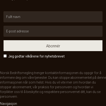
Abonnér
Jeg godtar vilkårene for nyhetsbrevet
Norsk Bedriftsmegling trenger kontaktinformasjonen du oppgir for å
informere deg om våre tjenester. Du kan stoppe abonnementet på denne
informasjonen når som helst. Hvis du vil vite mer om hvordan du
stopper abonnement, vår praksis for personvern og hvordan vi
forplikter oss til å beskytte og respektere personvernet ditt, kan du se
personvern
.
Navigasjon