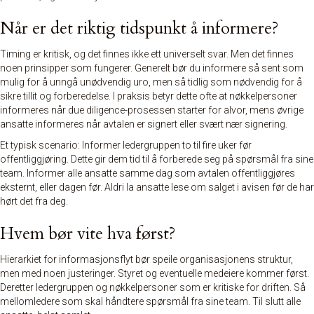
Når er det riktig tidspunkt å informere?
Timing er kritisk
, og det finnes ikke ett universelt svar. Men det finnes
noen prinsipper som fungerer. Generelt bør du informere så sent som
mulig for å unngå unødvendig uro, men så tidlig som nødvendig for å
sikre tillit og forberedelse. I praksis betyr dette ofte at
nøkkelpersoner
informeres
når due diligence-prosessen starter for alvor, mens øvrige
ansatte informeres når avtalen er signert eller svært nær signering.
Et typisk scenario: Informer ledergruppen to til fire uker før
offentliggjøring. Dette gir dem tid til å forberede seg på spørsmål fra sine
team. Informer alle ansatte samme dag som avtalen offentliggjøres
eksternt, eller dagen før. Aldri la ansatte lese om salget i avisen før de har
hørt det fra deg.
Hvem bør vite hva først?
Hierarkiet for informasjonsflyt bør speile organisasjonens struktur,
men med noen justeringer. Styret og eventuelle medeiere kommer først.
Deretter ledergruppen og nøkkelpersoner som er kritiske for driften. Så
mellomledere som skal håndtere spørsmål fra sine team. Til slutt alle