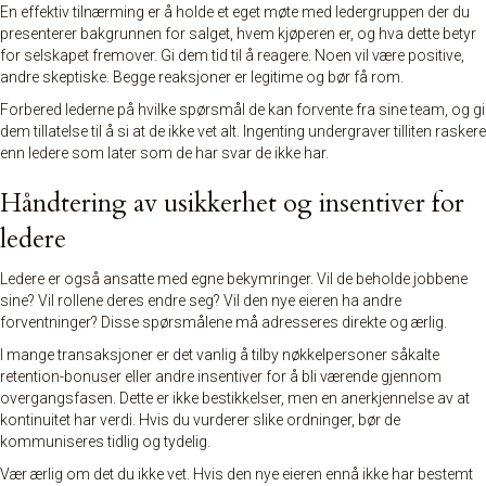
En effektiv tilnærming er å holde et eget møte med ledergruppen der du
presenterer bakgrunnen for salget, hvem kjøperen er, og hva dette betyr
for selskapet fremover. Gi dem tid til å reagere. Noen vil være positive,
andre skeptiske. Begge reaksjoner er legitime og bør få rom.
Forbered lederne på hvilke spørsmål de kan forvente fra sine team, og gi
dem tillatelse til å si at de ikke vet alt. Ingenting undergraver tilliten raskere
enn ledere som later som de har svar de ikke har.
Håndtering av usikkerhet og insentiver for
ledere
Ledere er også ansatte med egne bekymringer. Vil de beholde jobbene
sine? Vil rollene deres endre seg? Vil den nye eieren ha andre
forventninger? Disse spørsmålene må adresseres direkte og ærlig.
I mange transaksjoner er det vanlig å tilby nøkkelpersoner såkalte
retention-bonuser eller andre insentiver for å bli værende gjennom
overgangsfasen. Dette er ikke bestikkelser, men en anerkjennelse av at
kontinuitet har verdi. Hvis du vurderer slike ordninger, bør de
kommuniseres tidlig og tydelig.
Vær ærlig om det du ikke vet. Hvis den nye eieren ennå ikke har bestemt