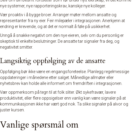
Selv om din bedrift fortsetter som før under nytt eierskap, vil det komme
nye systemer, nye rapporteringskrav, kanskje nye kolleger.
Vær proaktiv i å bygge broer. Arranger møter mellom ansatte og
representanter fra ny eier. Feir milepæler i integrasjonen. Anerkjenn at
endring er krevende, og at det er normalt å føle på usikkerhet.
Unngå å snakke negativt om den nye eieren, selv om du personlig er
skeptisk til enkelte beslutninger. De ansatte tar signaler fra deg, og
negativitet smitter.
Langsiktig oppfølging av de ansatte
Oppfølging bør ikke være en engangsforeteelse. Planlegg regelmessige
oppdateringer i månedene etter salget. Månedlige allmøter eller
nyhetsbrev kan holde alle informert om fremdriften i integrasjonen.
Vær oppmerksom på tegn til at folk sliter. Økt sykefravær, lavere
produktivitet, eller flere oppsigelser enn vanlig kan være signaler på at
kommunikasjonen ikke har vært god nok. Ta slike signaler på alvor og
juster kursen.
Vanlige spørsmål om