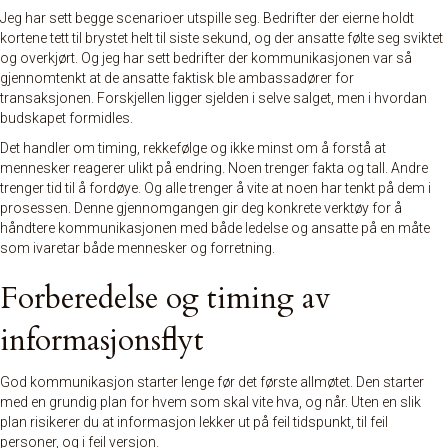
Jeg har sett begge scenarioer utspille seg. Bedrifter der eierne holdt
kortene tett til brystet helt til siste sekund, og der ansatte følte seg sviktet
og overkjørt. Og jeg har sett bedrifter der kommunikasjonen var så
gjennomtenkt at de ansatte faktisk ble ambassadører for
transaksjonen. Forskjellen ligger sjelden i
selve salget
, men i hvordan
budskapet formidles.
Det handler om timing, rekkefølge og ikke minst om å forstå at
mennesker reagerer ulikt på endring. Noen trenger fakta og tall. Andre
trenger tid til å fordøye. Og alle trenger å vite at noen har tenkt på dem i
prosessen. Denne gjennomgangen gir deg konkrete verktøy for å
håndtere kommunikasjonen med både ledelse og ansatte på en måte
som ivaretar både mennesker og forretning.
Forberedelse og timing av
informasjonsflyt
God kommunikasjon starter lenge før det første allmøtet. Den starter
med en grundig plan for hvem som skal vite hva, og når. Uten en slik
plan risikerer du at informasjon lekker ut på feil tidspunkt, til feil
personer, og i feil versjon.