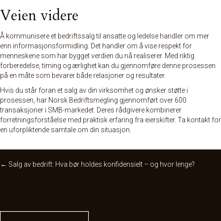
Veien videre
Å kommunisere et bedriftssalg til ansatte og ledelse handler om mer
enn informasjonsformidling. Det handler om å vise respekt for
menneskene som har bygget verdien du nå realiserer. Med riktig
forberedelse, timing og ærlighet kan du gjennomføre denne prosessen
på en måte som bevarer både relasjoner og resultater.
Hvis du står foran et salg av din virksomhet og ønsker støtte i
prosessen, har Norsk Bedriftsmegling gjennomført over 600
transaksjoner i SMB-markedet. Deres rådgivere kombinerer
forretningsforståelse med praktisk erfaring fra eierskifter.
Ta kontakt
for
en uforpliktende samtale om din situasjon.
Posts
← Salg av bedrift: Hva bør holdes konfidensielt – og hvor lenge?
navigation