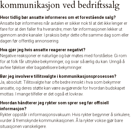
kommunikasjon ved bedriftssalg
Hvor tidlig bør ansatte informeres om et forestående salg?
Ansatte bør informeres når avtalen er sikker nok til at det ikke lenger er
fare for at den faller fra hverandre, men før informasjonen lekker ut
gjennom andre kanaler. I praksis betyr dette ofte samme dag som eller
dagen før offentlig annonsering.
Hva gjør jeg hvis ansatte reagerer negativt?
Negative reaksjoner er naturlige og bør møtes med forståelse. Gi rom
for at folk får uttrykke bekymringer, og svar så ærlig du kan. Unngå å
avfeie følelser eller bagatellisere bekymringer.
Bør jeg involvere tillitsvalgte i kommunikasjonsprosessen?
Ja, absolutt. Tillitsvalgte har ofte bedre innsikt i hva som bekymrer
ansatte, og deres støtte kan være avgjørende for hvordan budskapet
mottas. I mange tilfeller er det også et lovkrav.
Hvordan håndterer jeg rykter som sprer seg før offisiell
informasjon?
Rykter oppstår i informasjonsvakuum. Hvis rykter begynner å sirkulere,
vurder å fremskynde kommunikasjonen. Å la rykter vokse gjør bare
situasjonen vanskeligere.