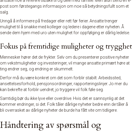
ansatte noe å referere tilbake til og dele med familie. Men aldri send en e-
post som førstegangs informasjon om noe så betydningsfullt som et
salg.
Unngå å informere på fredager eller rett før ferier. Ansatte trenger
mulighet til å snakke med kolleger og ledere i dagene etter nyheten. Å
sende dem hjem med uro uten mulighet for oppfølging er dårlig ledelse.
Fokus på fremtidige muligheter og trygghet
Mennesker hører det de frykter. Selv om du presenterer positive nyheter
om vekstmuligheter og investeringer, vil mange ansatte primært høre at
ting endrer seg, og endring er skummelt.
Derfor må du være konkret om det som forblir stabilt. Arbeidssted,
ansettelsesforhold, pensjonsordninger, rapporteringslinjer. Jo mer du
kan bekrefte at forblir uendret, jo tryggere vil folk føle seg.
Samtidig bør du ikke lyve eller overdrive. Hvis det er sannsynlig at det
kommer endringer, si det. Folk tåler dårlige nyheter bedre enn de tåler å
bli overrasket av dårlige nyheter de burde ha fått vite om tidligere.
Håndtering av spørsmål og