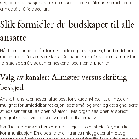
seg for organisasjonsstrukturen, si det. Ledere tåler usikkerhet bedre
enn de tåler å føle seg lurt.
Slik formidler du budskapet til alle
ansatte
Når tiden er inne for å informere hele organisasjonen, handler det om
mer enn bare å overlevere fakta. Det handler om å skape en ramme for
forståelse og å vise at menneskene i bedriften er prioritert.
Valg av kanaler: Allmøter versus skriftlig
beskjed
Ansikt til ansikt er nesten alltid best for viktige nyheter. Et allmøte gir
mulighet for umiddelbar reaksjon, spørsmål og svar, og det signaliserer
at ledelsen tar situasjonen på alvor. Hvis organisasjonen er spredt
geografisk, kan videomøter være et godt alternativ.
Skriftlig informasjon bør komme i tillegg til, ikke i stedet for, muntlig
kommunikasjon. En e-post eller et intranettinnlegg etter allmøtet gir