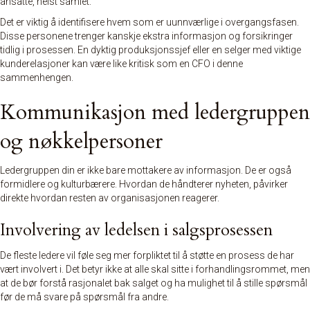
ansatte, helst samlet.
Det er viktig å identifisere hvem som er uunnværlige i overgangsfasen.
Disse personene trenger kanskje ekstra informasjon og forsikringer
tidlig i prosessen. En dyktig produksjonssjef eller en selger med viktige
kunderelasjoner kan være like kritisk som en CFO i denne
sammenhengen.
Kommunikasjon med ledergruppen
og nøkkelpersoner
Ledergruppen din er ikke bare mottakere av informasjon. De er også
formidlere og kulturbærere. Hvordan de håndterer nyheten, påvirker
direkte hvordan resten av organisasjonen reagerer.
Involvering av ledelsen i salgsprosessen
De fleste ledere vil føle seg mer forpliktet til å støtte en prosess de har
vært involvert i. Det betyr ikke at alle skal sitte i forhandlingsrommet, men
at de bør forstå rasjonalet bak salget og ha mulighet til å stille spørsmål
før de må svare på spørsmål fra andre.