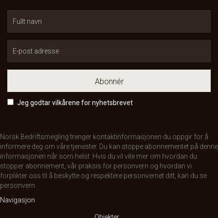
Abonnér
Jeg godtar vilkårene for nyhetsbrevet
Norsk Bedriftsmegling trenger kontaktinformasjonen du oppgir for å
informere deg om våre tjenester. Du kan stoppe abonnementet på denne
informasjonen når som helst. Hvis du vil vite mer om hvordan du
stopper abonnement, vår praksis for personvern og hvordan vi
forplikter oss til å beskytte og respektere personvernet ditt, kan du se
personvern
.
Navigasjon
Objekter