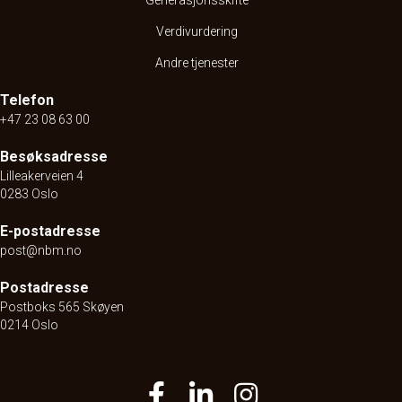
Generasjonsskifte
Verdivurdering
Andre tjenester
Telefon
+47 23 08 63 00
Besøksadresse
Lilleakerveien 4
0283 Oslo
E-postadresse
post@nbm.no
Postadresse
Postboks 565 Skøyen
0214 Oslo