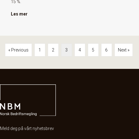
15 %.
Les mer
« Previous
1
2
3
4
5
6
Next »
Meld deg på vårt nyhetsbrev